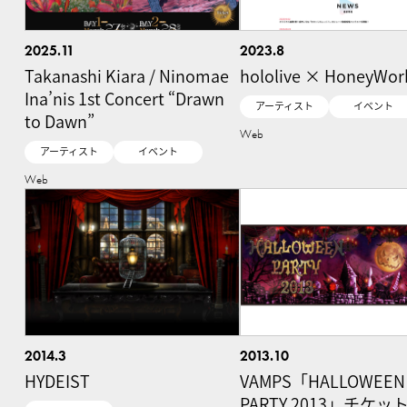
2025.11
2023.8
Takanashi Kiara / Ninomae
hololive × HoneyWor
Ina’nis 1st Concert “Drawn
アーティスト
イベント
to Dawn”
Web
アーティスト
イベント
Web
2014.3
2013.10
HYDEIST
VAMPS「HALLOWEEN
PARTY 2013」チケッ