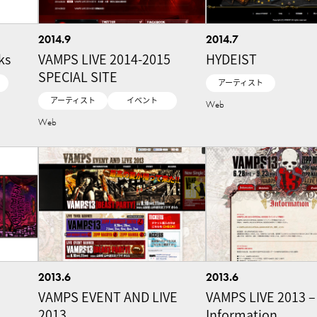
2014.9
2014.7
ks
VAMPS LIVE 2014-2015
HYDEIST
SPECIAL SITE
アーティスト
アーティスト
イベント
Web
Web
2013.6
2013.6
VAMPS EVENT AND LIVE
VAMPS LIVE 2013 –
ト
2013
Information