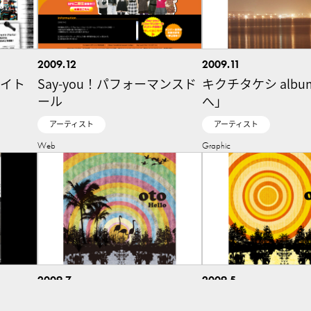
2009.12
2009.11
サイト
Say-you！パフォーマンスド
キクチタケシ alb
ール
へ」
アーティスト
アーティスト
Web
Graphic
2009.7
2009.5
ジナルア
oto album「Hello」
oto single「days」