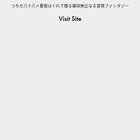
つちせ八十八×憂姫はぐれで贈る痛快無比なる冒険ファンタジー
Visit Site