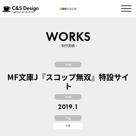
WORKS
– 制作実績 –
Web
MF文庫J『スコップ無双』特設サイ
ト
Date
2019.1
Tag
小説